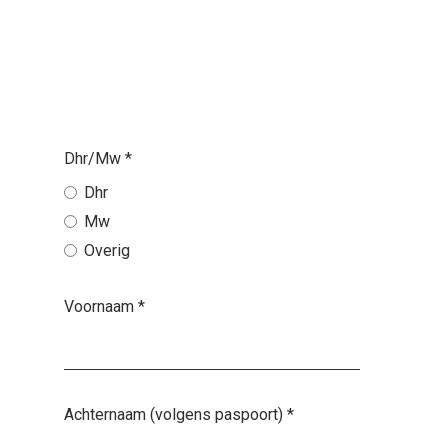
Dhr/Mw
*
Dhr
Mw
Overig
Voornaam
*
Achternaam (volgens paspoort)
*