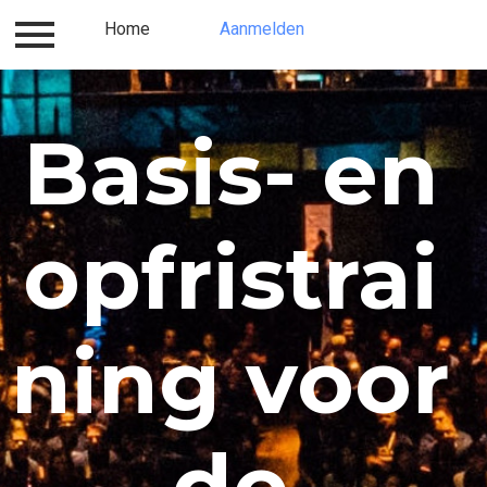
Inloggen
Home
Contact
Aanmelden
Over ons
Aanme
Basis- en
opfristrai
ning voor
de