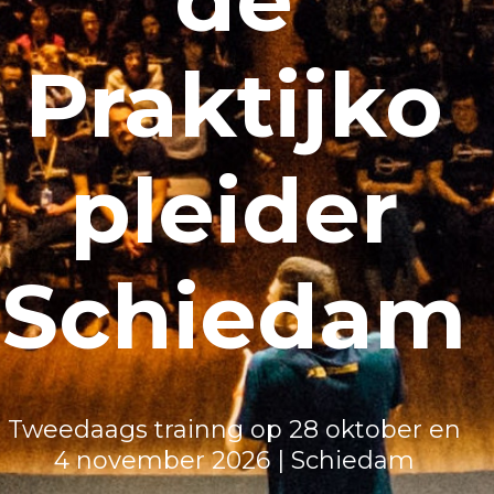
Praktijko
pleider
Schiedam
Tweedaags trainng op 28 oktober en
4 november 2026 | Schiedam